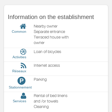
Information on the establishment
Nearby owner
Separate entrance
Common
Terraced house with
owner
Loan of bicycles
Activities
Internet access
Réseaux
Parking
P
Stationnement
Rental of bed linens
and /or towels
Services
Cleaning