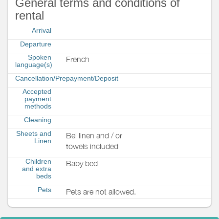
General terms and conditions of
rental
Arrival
Departure
Spoken
French
language(s)
Cancellation/Prepayment/Deposit
Accepted
payment
methods
Cleaning
Sheets and
Bel linen and / or
Linen
towels included
Children
Baby bed
and extra
beds
Pets
Pets are not allowed.