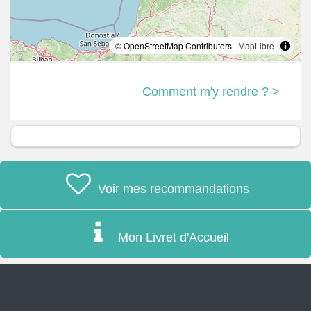
© OpenStreetMap Contributors |
MapLibre
Comment m'y rendre ? >
Voir mes recommandations
Mon Livret d'Accueil